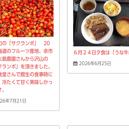
町の「サクランボ」 20
海道のフルーツ産地、余市
６月２４日夕食は「うな牛
大島農園さんから沢山の
2026年6月25日
クランボ」を頂きました。
食堂さんで館生の食事時に
。冷たくて甘く美味しかっ
す。
26年7月21日