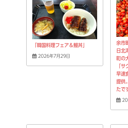
余市
「韓国料理フェア＆鰻丼」
日北
2026年7月29日
町の
「サ
早速
提供
たで
20