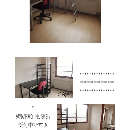
***************
***************
***************
*
短期宿泊も随時
受付中です♪