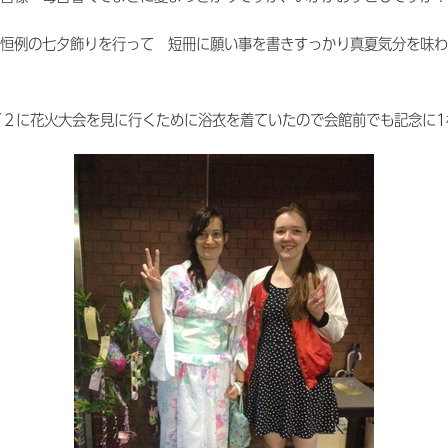
恒例の七夕飾りを行って 短冊に願い事を書きすっかり真夏気分を味わ
／２に花火大会を見に行くために浴衣を着ていたので会館前でも記念に1