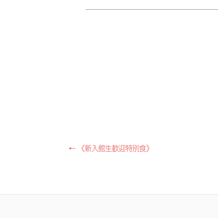
Post
←
《新入館生歓迎特別食》
navigation