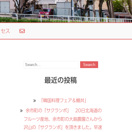
セス
最近の投稿
「韓国料理フェア＆鰻丼」
余市町の「サクランボ」 20日北海道の
フルーツ産地、余市町の大島農園さんから
沢山の「サクランボ」を頂きました。早速