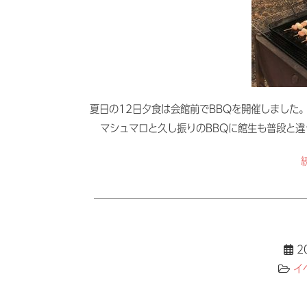
夏日の12日夕食は会館前でBBQを開催しました
マシュマロと久し振りのBBQに館生も普段と
2
イ