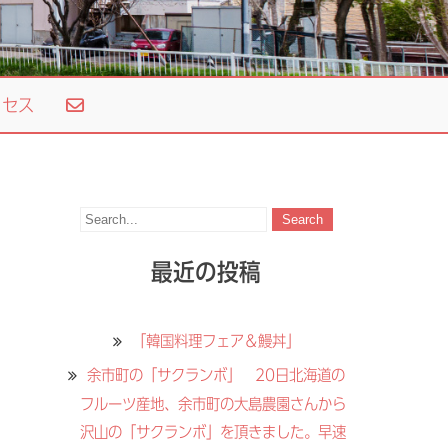
セス
最近の投稿
「韓国料理フェア＆鰻丼」
余市町の「サクランボ」 20日北海道の
フルーツ産地、余市町の大島農園さんから
沢山の「サクランボ」を頂きました。早速