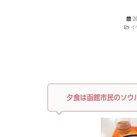
2
イ
夕食は函館市民のソウ