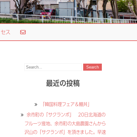
セス
最近の投稿
「韓国料理フェア＆鰻丼」
余市町の「サクランボ」 20日北海道の
フルーツ産地、余市町の大島農園さんから
沢山の「サクランボ」を頂きました。早速