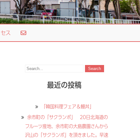
セス
最近の投稿
「韓国料理フェア＆鰻丼」
余市町の「サクランボ」 20日北海道の
フルーツ産地、余市町の大島農園さんから
沢山の「サクランボ」を頂きました。早速